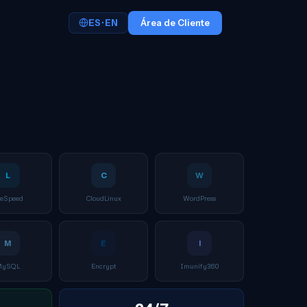
ES · EN
Área de Cliente
L
C
W
teSpeed
CloudLinux
WordPress
M
E
I
MySQL
Encrypt
Imunify360