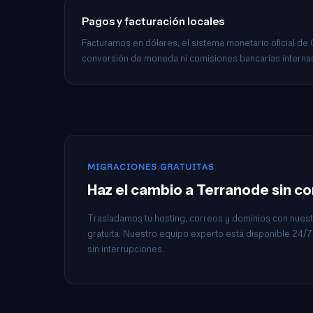
Pagos y facturación locales
Facturamos en dólares, el sistema monetario oficial de
conversión de moneda ni comisiones bancarias interna
MIGRACIONES GRATUITAS
Haz el cambio a Terranode sin c
Trasladamos tu hosting, correos y dominios con nuest
gratuita. Nuestro equipo experto está disponible 24/7 
sin interrupciones.