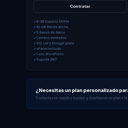
Contratar
8 GB Espacio NVMe
✓
40 GB Banda ancha
✓
5 Bases de datos
✓
Correos ilimitados
✓
SSL Let's Encrypt gratis
✓
cPanel incluido
✓
1-clic WordPress
✓
Soporte 24/7
✓
¿Necesitas un plan personalizado pa
Contacta con nuestro equipo y diseñamos un plan a la