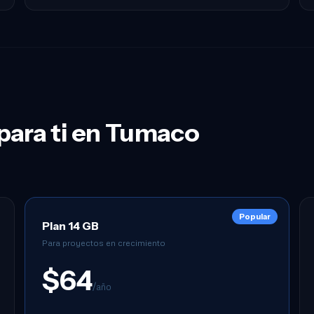
 para ti en Tumaco
Popular
Plan 14 GB
Para proyectos en crecimiento
$64
/año