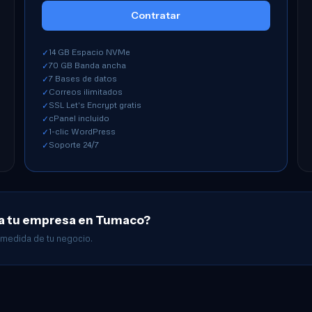
Contratar
14 GB Espacio NVMe
✓
70 GB Banda ancha
✓
7 Bases de datos
✓
Correos ilimitados
✓
SSL Let's Encrypt gratis
✓
cPanel incluido
✓
1-clic WordPress
✓
Soporte 24/7
✓
ra tu empresa en Tumaco?
 medida de tu negocio.