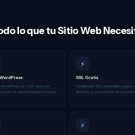
odo lo que tu Sitio Web Necesi
⚡
c WordPress
SSL Gratis
a WordPress (o +300 apps) en
Certificado SSL automático para 
s con el autoinstalador incluido.
dominio y subdominio de tu cuent
⚡