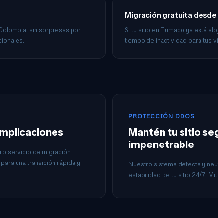
Migración gratuita desde
 Colombia, sin sorpresas por
Si tu sitio en Tumaco ya está al
cionales.
tiempo de inactividad para tus vi
PROTECCIÓN DDOS
omplicaciones
Mantén tu sitio s
impenetrable
ro servicio de migración
para una transición rápida y
Nuestro sistema detecta y neut
estabilidad de tu sitio 24/7. M