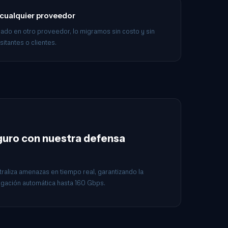
 cualquier proveedor
ojado en otro proveedor, lo migramos sin costo y sin
sitantes o clientes.
eguro con nuestra defensa
raliza amenazas en tiempo real, garantizando la
itigación automática hasta 160 Gbps.