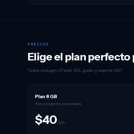
PRECIOS
Elige el plan perfecto
Todos incluyen cPanel, SSL gratis y soporte 24/7
Plan 8 GB
Para proyectos personales
$40
/año