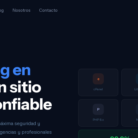
og
Nosotros
Contacto
g en
c
 sitio
cPanel
Li
onfiable
P
PHP 8.x
máxima seguridad y
agencias y profesionales