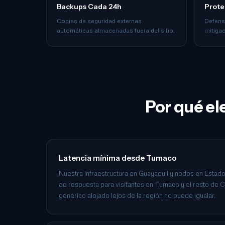
Backups Cada 24h
Prote
Copias de seguridad externas
Defens
automáticas almacenadas fuera del sitio.
mitiga
Por qué el
Latencia mínima desde Tumaco
Nuestra infraestructura en Guayaquil y nodos en Estad
de respuesta para visitantes en Tumaco y el resto de C
genérico alojado lejos de la región no puede igualar.