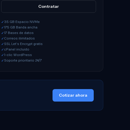
Contratar
35 GB Espacio NVMe
✓
175 GB Banda ancha
✓
17 Bases de datos
✓
Correos ilimitados
✓
SSL Let's Encrypt gratis
✓
cPanel incluido
✓
1-clic WordPress
✓
Soporte prioritario 24/7
✓
Cotizar ahora