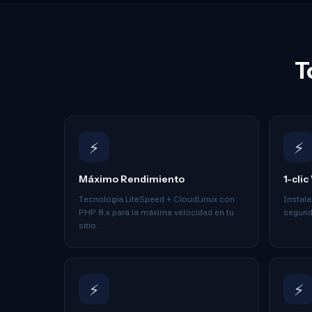
T
⚡
⚡
Máximo Rendimiento
1-cli
Tecnología LiteSpeed + CloudLinux con
Instal
PHP 8.x para la máxima velocidad en tu
segundo
sitio.
⚡
⚡