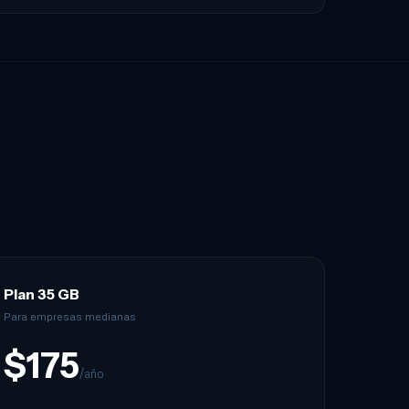
Plan 35 GB
Para empresas medianas
$175
/año