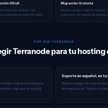
cción DDoS
Migración Gratuita
a activa ante ataques con
Nuestro equipo migra tu hosting, 
ción automática hasta 160 Gbps.
y dominios sin tiempo de inactivid
POR QUÉ TERRANODE
egir Terranode para tu hostin
Soporte en español, en tu
os Unidos reducen los tiempos
Nuestro equipo de soporte atie
olombia, algo que un hosting
de negocios en Tumaco sin barre