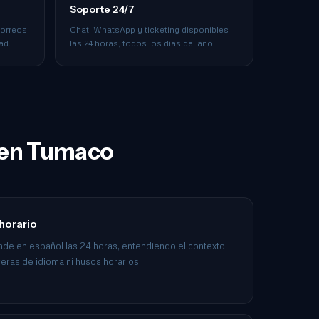
Soporte 24/7
correos
Chat, WhatsApp y ticketing disponibles
ad.
las 24 horas, todos los días del año.
g en Tumaco
 horario
nde en español las 24 horas, entendiendo el contexto
ras de idioma ni husos horarios.