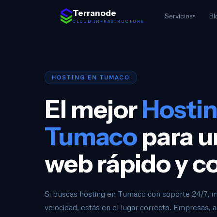
Saltar al contenido
Terranode
Servicios
Bl
▾
CLOUD INFRASTRUCTURE
HOSTING EN TUMACO
El mejor
Hostin
Tumaco
para un
web rápido y c
Si buscas hosting en Tumaco con soporte 24/7, 
velocidad, estás en el lugar correcto. Empresas, 