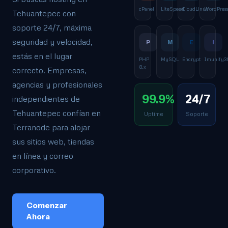
cPanel
LiteSpeed
CloudLinux
WordPres
Tehuantepec con
soporte 24/7, máxima
seguridad y velocidad,
P
M
E
I
estás en el lugar
PHP
MySQL
Encrypt
Imunify3
8.x
correcto. Empresas,
agencias y profesionales
99.9%
24/7
independientes de
Tehuantepec confían en
Uptime
Soporte
Terranode para alojar
sus sitios web, tiendas
en línea y correo
corporativo.
Comenzar
Ahora