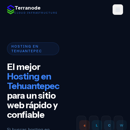
Saltar al contenido
Terranode
CLOUD INFRASTRUCTURE
HOSTING EN
TEHUANTEPEC
El mejor
Hosting en
Tehuantepec
para un sitio
web rápido y
confiable
c
L
C
W
Si buscas hosting en