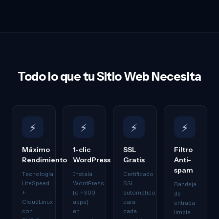
Todo lo que tu Sitio Web Necesita
⚡
⚡
⚡
⚡
Máximo
1-clic
SSL
Filtro
Rendimiento
WordPress
Gratis
Anti-
spam
Tecnología
Instala
Certificado
LiteSpeed
WordPress
SSL
Bandeja
+
(o +300
automático
de
CloudLinux
apps)
para
entrada
con
en
cada
limpia