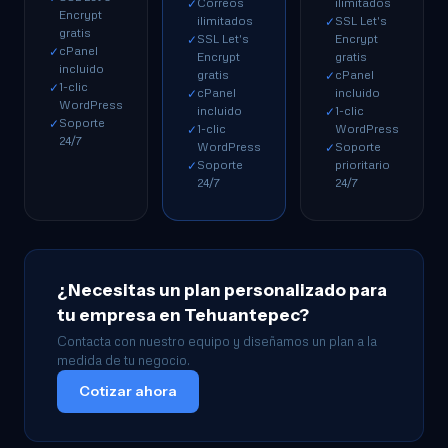
Correos
ilimitados
✓
Encrypt
ilimitados
SSL Let's
✓
gratis
SSL Let's
Encrypt
✓
cPanel
✓
Encrypt
gratis
incluido
gratis
cPanel
✓
1-clic
✓
cPanel
incluido
✓
WordPress
incluido
1-clic
✓
Soporte
✓
1-clic
WordPress
✓
24/7
WordPress
Soporte
✓
Soporte
prioritario
✓
24/7
24/7
¿Necesitas un plan personalizado para
tu empresa en Tehuantepec?
Contacta con nuestro equipo y diseñamos un plan a la
medida de tu negocio.
Cotizar ahora