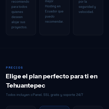
mejor
recomiendo
por la
Hosting en
para todos
seguridad y
Ecuador que
quienes
velocidad.
puedo
deseen
recomendar.
alojar sus
proyectos.
PRECIOS
Elige el plan perfecto para ti en
Tehuantepec
Todos incluyen cPanel, SSL gratis y soporte 24/7