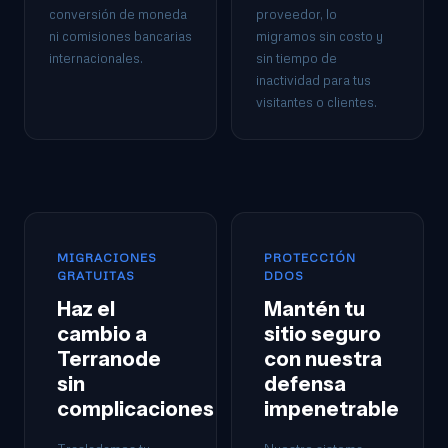
conversión de moneda
proveedor, lo
ni comisiones bancarias
migramos sin costo y
internacionales.
sin tiempo de
inactividad para tus
visitantes o clientes.
MIGRACIONES
PROTECCIÓN
GRATUITAS
DDOS
Haz el
Mantén tu
cambio a
sitio seguro
Terranode
con nuestra
sin
defensa
complicaciones
impenetrable