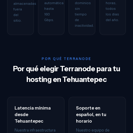
automática
dominios
horas,
almacenadas
hasta
sin
todos
fuera
160
tiempo
los días
del
Gbps.
de
del año.
sitio.
inactividad.
POR QUÉ TERRANODE
Por qué elegir Terranode para tu
hosting en Tehuantepec
Latencia mínima
Soporte en
desde
español, en tu
Tehuantepec
horario
Nuestra infraestructura
Nuestro equipo de