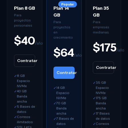
Popular
Plan 8 GB
Plan 14
Plan 35
GB
GB
Para
proyectos
Para
Para
personales
proyectos
empresas
en
medianas
$40
crecimiento
/año
$175
$64
/año
/año
Contratar
Contratar
Contratar
8 GB
✓
Espacio
35 GB
✓
NVMe
14 GB
Espacio
✓
40 GB
✓
Espacio
NVMe
Banda
NVMe
175 GB
✓
ancha
70 GB
Banda
✓
5 Bases de
✓
Banda
ancha
datos
ancha
17 Bases
✓
Correos
✓
7 Bases de
de datos
✓
ilimitados
datos
Correos
✓
SSL Let's
✓