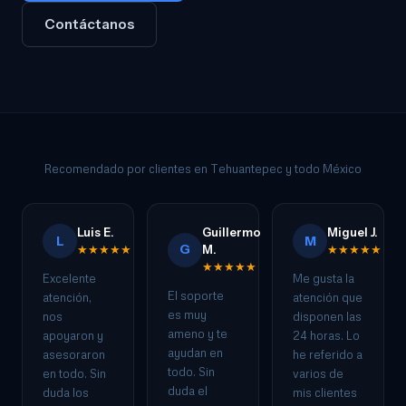
Contáctanos
Recomendado por clientes en Tehuantepec y todo México
Luis E.
Guillermo
Miguel J.
L
M
G
★★★★★
M.
★★★★★
★★★★★
Excelente
Me gusta la
El soporte
atención,
atención que
es muy
nos
disponen las
ameno y te
apoyaron y
24 horas. Lo
ayudan en
asesoraron
he referido a
todo. Sin
en todo. Sin
varios de
duda el
duda los
mis clientes