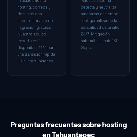
Trasladamos tu
Nuestro sistema
hosting, correos y
detecta y neutraliza
dominios con
amenazas en tiempo
nuestro servicio de
real, garantizando la
migración gratuita.
estabilidad de tu sitio
Nuestro equipo
24/7. Mitigación
experto está
automática hasta 160
disponible 24/7 para
Gbps.
una transición rápida
y sin interrupciones.
Preguntas frecuentes sobre hosting
en Tehuantepec