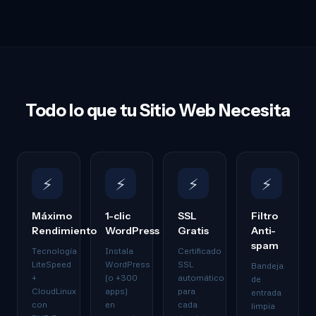
Todo lo que tu Sitio Web Necesita
⚡
⚡
⚡
⚡
Máximo
1-clic
SSL
Filtro
Rendimiento
WordPress
Gratis
Anti-
spam
Tecnología
Instala
Certificado
LiteSpeed
WordPress
SSL
Bandeja
+
(o +300
automático
de
CloudLinux
apps)
para
entrada
con
en
cada
limpia