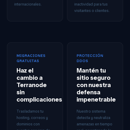
internacionales.
inactividad para tus
visitantes o clientes.
MIGRACIONES
PROTECCIÓN
GRATUITAS
DDOS
Haz el
Mantén tu
cambio a
sitio seguro
Terranode
con nuestra
sin
defensa
complicaciones
impenetrable
Trasladamos tu
Nuestro sistema
hosting, correos y
detecta y neutraliza
dominios con
amenazas en tiempo