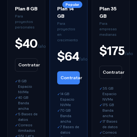
Popular
Plan 8 GB
Plan 14
Plan 35
GB
GB
Para
proyectos
Para
Para
personales
proyectos
empresas
en
medianas
$40
crecimiento
/año
$175
$64
/año
/año
Contratar
Contratar
Contratar
8 GB
✓
Espacio
35 GB
✓
NVMe
14 GB
Espacio
✓
40 GB
✓
Espacio
NVMe
Banda
NVMe
175 GB
✓
ancha
70 GB
Banda
✓
5 Bases de
✓
Banda
ancha
datos
ancha
17 Bases
✓
Correos
✓
7 Bases de
de datos
✓
ilimitados
datos
Correos
✓
SSL Let's
✓