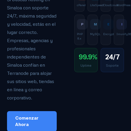
cPanel
LiteSpeed
CloudLinux
WordPress
Sinaloa con soporte
24/7, máxima seguridad
y velocidad, estás en el
P
M
E
I
lugar correcto.
PHP
MySQL
Encrypt
Imunify3
8.x
Empresas, agencias y
profesionales
99.9%
24/7
independientes de
Sinaloa confían en
Uptime
Soporte
Terranode para alojar
sus sitios web, tiendas
en línea y correo
corporativo.
Comenzar
Ahora