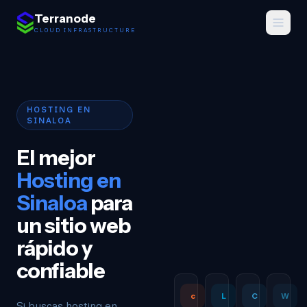
Saltar al contenido
Terranode
CLOUD INFRASTRUCTURE
HOSTING EN
SINALOA
El mejor
Hosting en
Sinaloa
para
un sitio web
rápido y
confiable
c
L
C
W
Si buscas hosting en