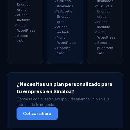
Correos
ilimitados
✓
Encrypt
ilimitados
SSL Let's
✓
gratis
SSL Let's
Encrypt
✓
cPanel
✓
Encrypt
gratis
incluido
gratis
cPanel
✓
1-clic
✓
cPanel
incluido
✓
WordPress
incluido
1-clic
✓
Soporte
✓
1-clic
WordPress
✓
24/7
WordPress
Soporte
✓
Soporte
prioritario
✓
24/7
24/7
¿Necesitas un plan personalizado para
tu empresa en Sinaloa?
Contacta con nuestro equipo y diseñamos un plan a la
medida de tu negocio.
Cotizar ahora