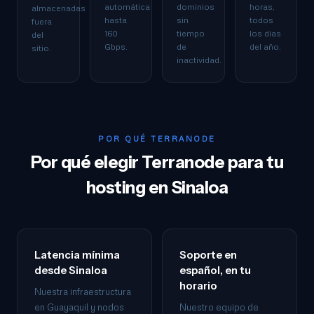
automática
dominios
horas,
almacenadas
hasta
sin
todos
fuera
160
tiempo
los días
del
Gbps.
de
del año.
sitio.
inactividad.
POR QUÉ TERRANODE
Por qué elegir Terranode para tu
hosting en Sinaloa
Latencia mínima
Soporte en
desde Sinaloa
español, en tu
horario
Nuestra infraestructura
en Guayaquil y nodos
Nuestro equipo de