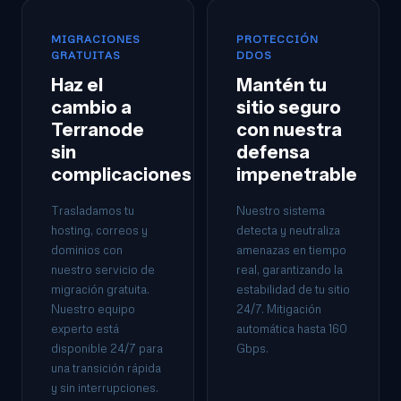
MIGRACIONES
PROTECCIÓN
GRATUITAS
DDOS
Haz el
Mantén tu
cambio a
sitio seguro
Terranode
con nuestra
sin
defensa
complicaciones
impenetrable
Trasladamos tu
Nuestro sistema
hosting, correos y
detecta y neutraliza
dominios con
amenazas en tiempo
nuestro servicio de
real, garantizando la
migración gratuita.
estabilidad de tu sitio
Nuestro equipo
24/7. Mitigación
experto está
automática hasta 160
disponible 24/7 para
Gbps.
una transición rápida
y sin interrupciones.