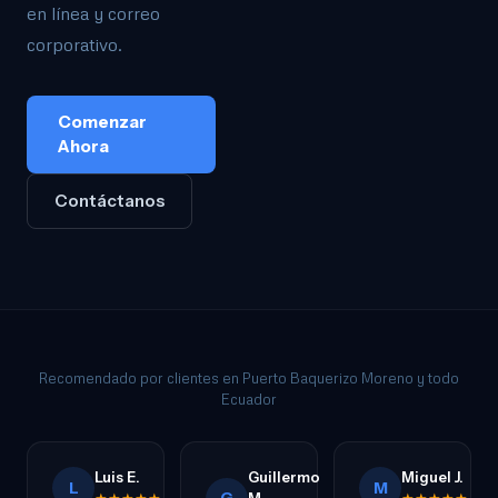
en línea y correo
corporativo.
Comenzar
Ahora
Contáctanos
Recomendado por clientes en Puerto Baquerizo Moreno y todo
Ecuador
Luis E.
Guillermo
Miguel J.
L
M