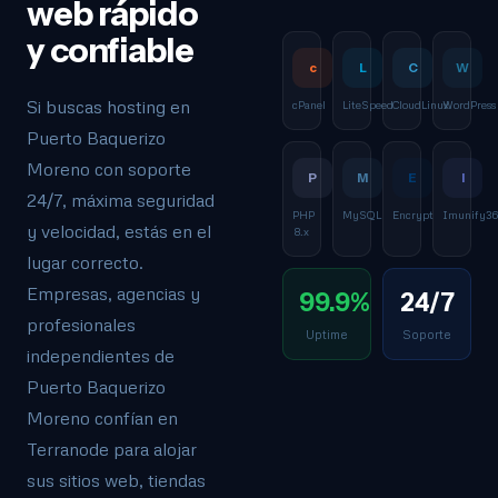
web rápido
y confiable
c
L
C
W
Si buscas hosting en
cPanel
LiteSpeed
CloudLinux
WordPress
Puerto Baquerizo
Moreno con soporte
P
M
E
I
24/7, máxima seguridad
PHP
MySQL
Encrypt
Imunify3
y velocidad, estás en el
8.x
lugar correcto.
Empresas, agencias y
99.9%
24/7
profesionales
Uptime
Soporte
independientes de
Puerto Baquerizo
Moreno confían en
Terranode para alojar
sus sitios web, tiendas