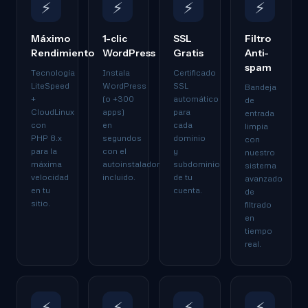
⚡
⚡
⚡
⚡
Máximo
1-clic
SSL
Filtro
Rendimiento
WordPress
Gratis
Anti-
spam
Tecnología
Instala
Certificado
LiteSpeed
WordPress
SSL
Bandeja
+
(o +300
automático
de
CloudLinux
apps)
para
entrada
con
en
cada
limpia
PHP 8.x
segundos
dominio
con
para la
con el
y
nuestro
máxima
autoinstalador
subdominio
sistema
velocidad
incluido.
de tu
avanzado
en tu
cuenta.
de
sitio.
filtrado
en
tiempo
real.
⚡
⚡
⚡
⚡