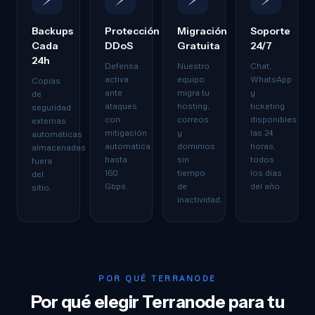
Backups
Protección
Migración
Soporte
Cada
DDoS
Gratuita
24/7
24h
Defensa
Nuestro
Chat,
activa
equipo
WhatsApp
Copias
ante
migra tu
y
de
ataques
hosting,
ticketing
seguridad
con
correos
disponibles
externas
mitigación
y
las 24
automáticas
automática
dominios
horas,
almacenadas
hasta
sin
todos
fuera
160
tiempo
los días
del
Gbps.
de
del año.
sitio.
inactividad.
POR QUÉ TERRANODE
Por qué elegir Terranode para tu