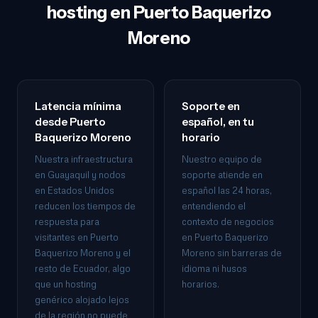
hosting en Puerto Baquerizo
Moreno
Latencia mínima
Soporte en
desde Puerto
español, en tu
Baquerizo Moreno
horario
Nuestra infraestructura
Nuestro equipo de
en Guayaquil y nodos
soporte atiende en
en Estados Unidos
español las 24 horas,
reducen los tiempos de
entendiendo el
respuesta para
contexto de negocios
visitantes en Puerto
en Puerto Baquerizo
Baquerizo Moreno y el
Moreno sin barreras de
resto de Ecuador, algo
idioma ni husos
que un hosting
horarios.
genérico alojado lejos
de la región no puede