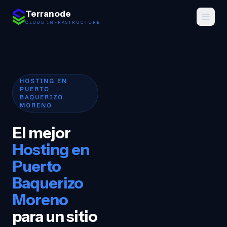
Saltar al contenido
Terranode
CLOUD INFRASTRUCTURE
HOSTING EN
PUERTO
BAQUERIZO
MORENO
El mejor
Hosting en
Puerto
Baquerizo
Moreno
para un sitio