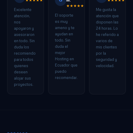
G
★★★★★
M.
★★★★★
★★★★★
Excelente
Me gusta la
El soporte
atención,
atención que
es muy
nos
disponen las
ameno y te
apoyaron y
24 horas. Lo
ayudan en
asesoraron
he referido a
todo. Sin
en todo. Sin
varios de
duda el
duda los
mis clientes
mejor
recomiendo
por la
Hosting en
para todos
seguridad y
Ecuador que
quienes
velocidad.
puedo
deseen
recomendar.
alojar sus
proyectos.