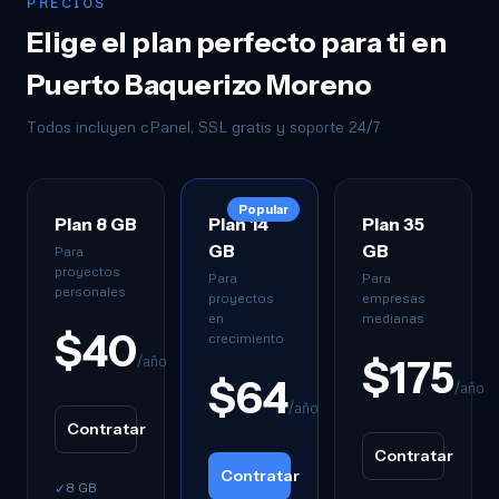
PRECIOS
Elige el plan perfecto para ti en
Puerto Baquerizo Moreno
Todos incluyen cPanel, SSL gratis y soporte 24/7
Popular
Plan 8 GB
Plan 14
Plan 35
GB
GB
Para
proyectos
Para
Para
personales
proyectos
empresas
en
medianas
$40
crecimiento
/año
$175
$64
/año
/año
Contratar
Contratar
Contratar
8 GB
✓