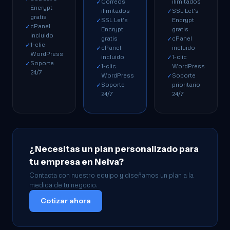
Correos
ilimitados
✓
Encrypt
ilimitados
SSL Let's
✓
gratis
SSL Let's
Encrypt
✓
cPanel
✓
Encrypt
gratis
incluido
gratis
cPanel
✓
1-clic
✓
cPanel
incluido
✓
WordPress
incluido
1-clic
✓
Soporte
✓
1-clic
WordPress
✓
24/7
WordPress
Soporte
✓
Soporte
prioritario
✓
24/7
24/7
¿Necesitas un plan personalizado para
tu empresa en Neiva?
Contacta con nuestro equipo y diseñamos un plan a la
medida de tu negocio.
Cotizar ahora