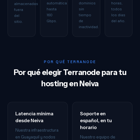
automática
dominios
horas,
almacenadas
hasta
sin
todos
fuera
160
tiempo
los días
del
Gbps.
de
del año.
sitio.
inactividad.
POR QUÉ TERRANODE
Por qué elegir Terranode para tu
hosting en Neiva
Latencia mínima
Soporte en
desde Neiva
español, en tu
horario
Nuestra infraestructura
en Guayaquil y nodos
Nuestro equipo de