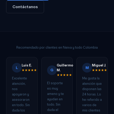
Contáctanos
Recomendado por clientes en Neiva y todo Colombia
Luis E.
Guillermo
Miguel J.
L
M
G
★★★★★
M.
★★★★★
★★★★★
Excelente
Me gusta la
El soporte
atención,
atención que
es muy
nos
disponen las
ameno y te
apoyaron y
24 horas. Lo
ayudan en
asesoraron
he referido a
todo. Sin
en todo. Sin
varios de
duda el
duda los
mis clientes