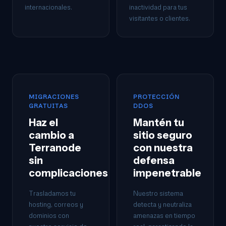
internacionales.
inactividad para tus
visitantes o clientes.
MIGRACIONES
PROTECCIÓN
GRATUITAS
DDOS
Haz el
Mantén tu
cambio a
sitio seguro
Terranode
con nuestra
sin
defensa
complicaciones
impenetrable
Trasladamos tu
Nuestro sistema
hosting, correos y
detecta y neutraliza
dominios con
amenazas en tiempo