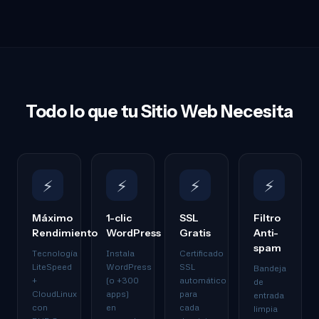
Todo lo que tu Sitio Web Necesita
⚡
⚡
⚡
⚡
Máximo
1-clic
SSL
Filtro
Rendimiento
WordPress
Gratis
Anti-
spam
Tecnología
Instala
Certificado
LiteSpeed
WordPress
SSL
Bandeja
+
(o +300
automático
de
CloudLinux
apps)
para
entrada
con
en
cada
limpia