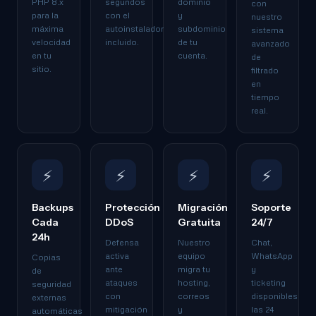
PHP 8.x
segundos
dominio
con
para la
con el
y
nuestro
máxima
autoinstalador
subdominio
sistema
velocidad
incluido.
de tu
avanzado
en tu
cuenta.
de
sitio.
filtrado
en
tiempo
real.
⚡
⚡
⚡
⚡
Backups
Protección
Migración
Soporte
Cada
DDoS
Gratuita
24/7
24h
Defensa
Nuestro
Chat,
activa
equipo
WhatsApp
Copias
ante
migra tu
y
de
ataques
hosting,
ticketing
seguridad
con
correos
disponibles
externas
mitigación
y
las 24
automáticas