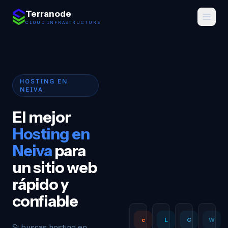
Saltar al contenido
Terranode
CLOUD INFRASTRUCTURE
HOSTING EN
NEIVA
El mejor
Hosting en
Neiva
para
un sitio web
rápido y
confiable
c
L
C
W
Si buscas hosting en