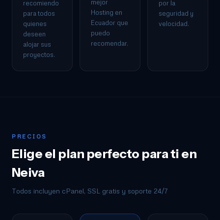
mejor
recomiendo
por la
Hosting en
para todos
seguridad y
Ecuador que
quienes
velocidad.
puedo
deseen
recomendar.
alojar sus
proyectos.
PRECIOS
Elige el plan perfecto para ti en
Neiva
Todos incluyen cPanel, SSL gratis y soporte 24/7