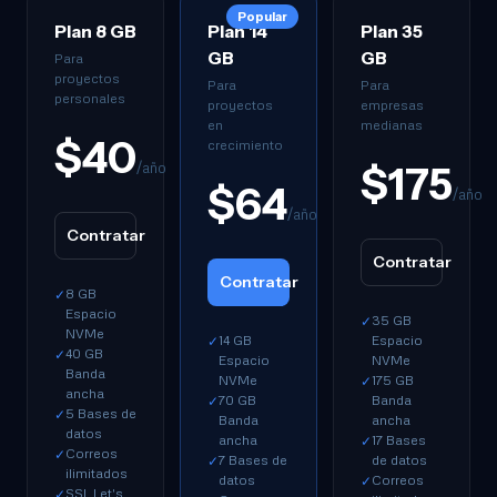
Popular
Plan 8 GB
Plan 14
Plan 35
GB
GB
Para
proyectos
Para
Para
personales
proyectos
empresas
en
medianas
$40
crecimiento
/año
$175
$64
/año
/año
Contratar
Contratar
Contratar
8 GB
✓
Espacio
35 GB
✓
NVMe
14 GB
Espacio
✓
40 GB
✓
Espacio
NVMe
Banda
NVMe
175 GB
✓
ancha
70 GB
Banda
✓
5 Bases de
✓
Banda
ancha
datos
ancha
17 Bases
✓
Correos
✓
7 Bases de
de datos
✓
ilimitados
datos
Correos
✓
SSL Let's
✓