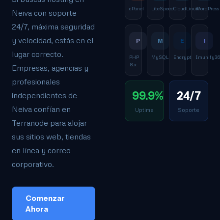
cPanel
LiteSpeed
CloudLinux
WordPress
Neiva con soporte
24/7, máxima seguridad
y velocidad, estás en el
P
M
E
I
lugar correcto.
PHP
MySQL
Encrypt
Imunify3
8.x
Empresas, agencias y
profesionales
99.9%
24/7
independientes de
Neiva confían en
Uptime
Soporte
Terranode para alojar
sus sitios web, tiendas
en línea y correo
corporativo.
Comenzar
Ahora