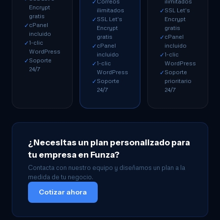
Correos
ilimitados
✓
Encrypt
ilimitados
SSL Let's
✓
gratis
SSL Let's
Encrypt
✓
cPanel
✓
Encrypt
gratis
incluido
gratis
cPanel
✓
1-clic
✓
cPanel
incluido
✓
WordPress
incluido
1-clic
✓
Soporte
✓
1-clic
WordPress
✓
24/7
WordPress
Soporte
✓
Soporte
prioritario
✓
24/7
24/7
¿Necesitas un plan personalizado para
tu empresa en Funza?
Contacta con nuestro equipo y diseñamos un plan a la
medida de tu negocio.
Cotizar ahora