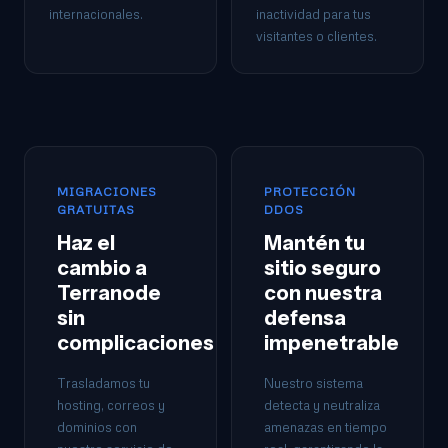
internacionales.
inactividad para tus
visitantes o clientes.
MIGRACIONES
PROTECCIÓN
GRATUITAS
DDOS
Haz el
Mantén tu
cambio a
sitio seguro
Terranode
con nuestra
sin
defensa
complicaciones
impenetrable
Trasladamos tu
Nuestro sistema
hosting, correos y
detecta y neutraliza
dominios con
amenazas en tiempo