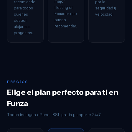
mejor
recomiendo
por la
Hosting en
para todos
seguridad y
Ecuador que
quienes
velocidad.
puedo
deseen
recomendar.
alojar sus
proyectos.
PRECIOS
Elige el plan perfecto para ti en
Funza
Todos incluyen cPanel, SSL gratis y soporte 24/7