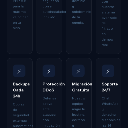
PHP 8.x
segundos
dominio
con
para la
con el
y
nuestro
máxima
autoinstalador
subdominio
sistema
velocidad
incluido.
de tu
avanzado
en tu
cuenta.
de
sitio.
filtrado
en
tiempo
real.
⚡
⚡
⚡
⚡
Backups
Protección
Migración
Soporte
Cada
DDoS
Gratuita
24/7
24h
Defensa
Nuestro
Chat,
activa
equipo
WhatsApp
Copias
ante
migra tu
y
de
ataques
hosting,
ticketing
seguridad
con
correos
disponibles
externas
mitigación
y
las 24
automáticas