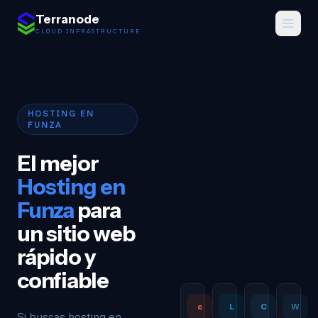
Saltar al contenido
Terranode
CLOUD INFRASTRUCTURE
HOSTING EN
FUNZA
El mejor
Hosting en
Funza
para
un sitio web
rápido y
confiable
c
L
C
W
Si buscas hosting en