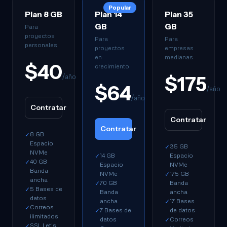
Popular
Plan 8 GB
Plan 14
Plan 35
GB
GB
Para
proyectos
Para
Para
personales
proyectos
empresas
en
medianas
$40
crecimiento
/año
$175
$64
/año
/año
Contratar
Contratar
Contratar
8 GB
✓
Espacio
35 GB
✓
NVMe
14 GB
Espacio
✓
40 GB
✓
Espacio
NVMe
Banda
NVMe
175 GB
✓
ancha
70 GB
Banda
✓
5 Bases de
✓
Banda
ancha
datos
ancha
17 Bases
✓
Correos
✓
7 Bases de
de datos
✓
ilimitados
datos
Correos
✓
SSL Let's
✓