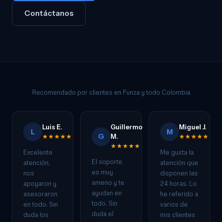
Contáctanos
Recomendado por clientes en Funza y todo Colombia
Luis E.
Guillermo
Miguel J.
L
M
G
★★★★★
M.
★★★★★
★★★★★
Excelente
Me gusta la
El soporte
atención,
atención que
es muy
nos
disponen las
ameno y te
apoyaron y
24 horas. Lo
ayudan en
asesoraron
he referido a
todo. Sin
en todo. Sin
varios de
duda el
duda los
mis clientes