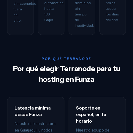
automática
dominios
horas,
almacenadas
hasta
sin
todos
fuera
160
tiempo
los días
del
Gbps.
de
del año.
sitio.
inactividad.
POR QUÉ TERRANODE
Por qué elegir Terranode para tu
hosting en Funza
Latencia mínima
Soporte en
desde Funza
español, en tu
horario
Nuestra infraestructura
en Guayaquil y nodos
Nuestro equipo de