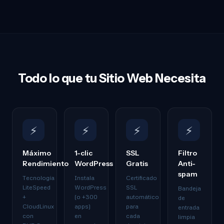
Todo lo que tu Sitio Web Necesita
⚡
⚡
⚡
⚡
Máximo
1-clic
SSL
Filtro
Rendimiento
WordPress
Gratis
Anti-
spam
Tecnología
Instala
Certificado
LiteSpeed
WordPress
SSL
Bandeja
+
(o +300
automático
de
CloudLinux
apps)
para
entrada
con
en
cada
limpia