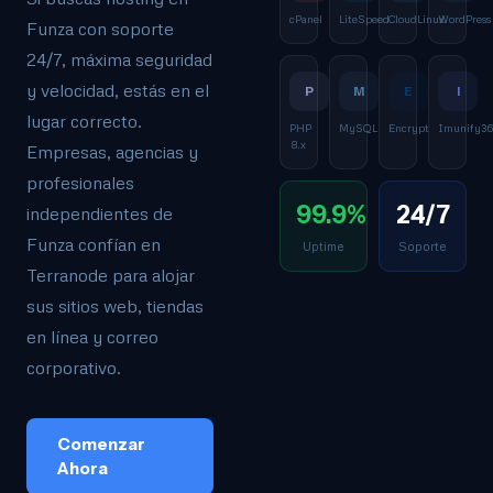
cPanel
LiteSpeed
CloudLinux
WordPress
Funza con soporte
24/7, máxima seguridad
y velocidad, estás en el
P
M
E
I
lugar correcto.
PHP
MySQL
Encrypt
Imunify3
8.x
Empresas, agencias y
profesionales
99.9%
24/7
independientes de
Funza confían en
Uptime
Soporte
Terranode para alojar
sus sitios web, tiendas
en línea y correo
corporativo.
Comenzar
Ahora