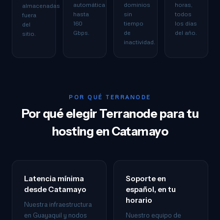
automática
dominios
horas,
almacenadas
hasta
sin
todos
fuera
160
tiempo
los días
del
Gbps.
de
del año.
sitio.
inactividad.
POR QUÉ TERRANODE
Por qué elegir Terranode para tu
hosting en Catamayo
Latencia mínima
Soporte en
desde Catamayo
español, en tu
horario
Nuestra infraestructura
en Guayaquil y nodos
Nuestro equipo de