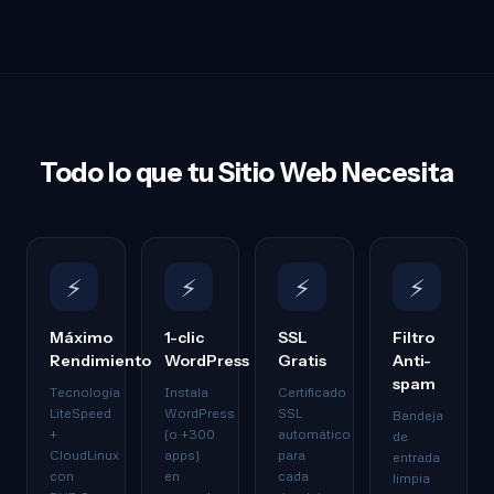
Todo lo que tu Sitio Web Necesita
⚡
⚡
⚡
⚡
Máximo
1-clic
SSL
Filtro
Rendimiento
WordPress
Gratis
Anti-
spam
Tecnología
Instala
Certificado
LiteSpeed
WordPress
SSL
Bandeja
+
(o +300
automático
de
CloudLinux
apps)
para
entrada
con
en
cada
limpia