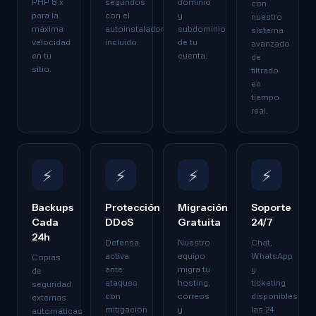
PHP 8.x
segundos
dominio
con
para la
con el
y
nuestro
máxima
autoinstalador
subdominio
sistema
velocidad
incluido.
de tu
avanzado
en tu
cuenta.
de
sitio.
filtrado
en
tiempo
real.
⚡
⚡
⚡
⚡
Backups
Protección
Migración
Soporte
Cada
DDoS
Gratuita
24/7
24h
Defensa
Nuestro
Chat,
activa
equipo
WhatsApp
Copias
ante
migra tu
y
de
ataques
hosting,
ticketing
seguridad
con
correos
disponibles
externas
mitigación
y
las 24
automáticas