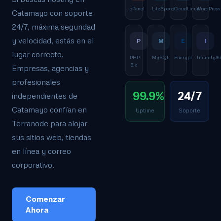
cPanel
LiteSpeed
CloudLinux
WordPress
Catamayo con soporte
24/7, máxima seguridad
y velocidad, estás en el
P
M
E
I
lugar correcto.
PHP
MySQL
Encrypt
Imunify3
8.x
Empresas, agencias y
profesionales
99.9%
24/7
independientes de
Catamayo confían en
Uptime
Soporte
Terranode para alojar
sus sitios web, tiendas
en línea y correo
corporativo.
Comenzar
Ahora