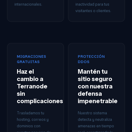
internacionales.
inactividad para tus
visitantes o clientes.
MIGRACIONES
PROTECCIÓN
GRATUITAS
DDOS
Haz el
Mantén tu
cambio a
sitio seguro
Terranode
con nuestra
sin
defensa
complicaciones
impenetrable
Trasladamos tu
Nuestro sistema
hosting, correos y
detecta y neutraliza
dominios con
amenazas en tiempo