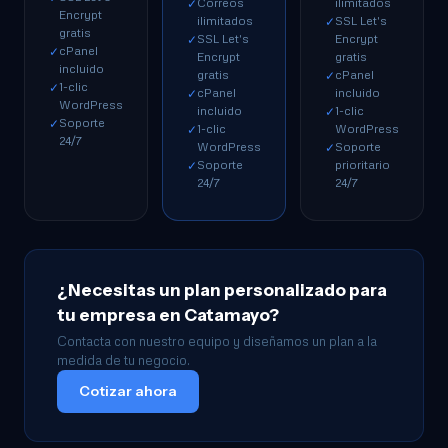
Correos
ilimitados
✓
Encrypt
ilimitados
SSL Let's
✓
gratis
SSL Let's
Encrypt
✓
cPanel
✓
Encrypt
gratis
incluido
gratis
cPanel
✓
1-clic
✓
cPanel
incluido
✓
WordPress
incluido
1-clic
✓
Soporte
✓
1-clic
WordPress
✓
24/7
WordPress
Soporte
✓
Soporte
prioritario
✓
24/7
24/7
¿Necesitas un plan personalizado para
tu empresa en Catamayo?
Contacta con nuestro equipo y diseñamos un plan a la
medida de tu negocio.
Cotizar ahora