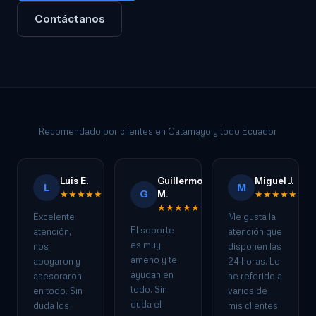
Contáctanos
Recomendado por clientes en Catamayo y todo Ecuador
Luis E.
Guillermo
Miguel J.
L
M
G
★★★★★
M.
★★★★★
★★★★★
Excelente
Me gusta la
El soporte
atención,
atención que
es muy
nos
disponen las
ameno y te
apoyaron y
24 horas. Lo
ayudan en
asesoraron
he referido a
todo. Sin
en todo. Sin
varios de
duda el
duda los
mis clientes