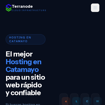
Saltar al contenido
Terranode
CLOUD INFRASTRUCTURE
HOSTING EN
CATAMAYO
El mejor
Hosting en
Catamayo
para un sitio
web rápido
y confiable
c
L
C
W
Si buscas hosting en