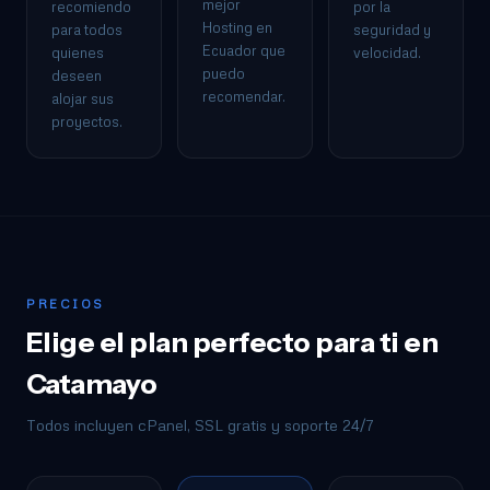
mejor
recomiendo
por la
Hosting en
para todos
seguridad y
Ecuador que
quienes
velocidad.
puedo
deseen
recomendar.
alojar sus
proyectos.
PRECIOS
Elige el plan perfecto para ti en
Catamayo
Todos incluyen cPanel, SSL gratis y soporte 24/7