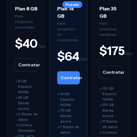
Popular
Plan 8 GB
Plan 14
Plan 35
GB
GB
Para
proyectos
Para
Para
personales
proyectos
empresas
en
medianas
$40
crecimiento
/año
$175
$64
/año
/año
Contratar
Contratar
Contratar
8 GB
✓
Espacio
35 GB
✓
NVMe
14 GB
Espacio
✓
40 GB
✓
Espacio
NVMe
Banda
NVMe
175 GB
✓
ancha
70 GB
Banda
✓
5 Bases de
✓
Banda
ancha
datos
ancha
17 Bases
✓
Correos
✓
7 Bases de
de datos
✓
ilimitados
datos
Correos
✓
SSL Let's
✓