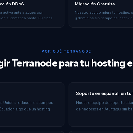
cción DDoS
Migración Gratuita
a activa ante ataques con
Nuestro equipo migra tu hosting, 
ción automática hasta 160 Gbps.
y dominios sin tiempo de inactivid
POR QUÉ TERRANODE
gir Terranode para tu hosting 
Soporte en español, en tu
os Unidos reducen los tiempos
Nuestro equipo de soporte atie
 Ecuador, algo que un hosting
de negocios en Atuntaqui sin ba