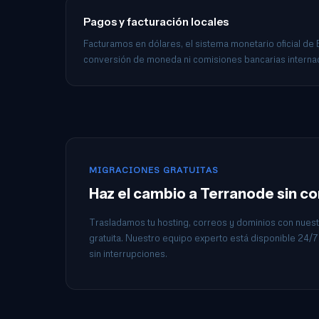
Pagos y facturación locales
Facturamos en dólares, el sistema monetario oficial de
conversión de moneda ni comisiones bancarias interna
MIGRACIONES GRATUITAS
Haz el cambio a Terranode sin c
Trasladamos tu hosting, correos y dominios con nuest
gratuita. Nuestro equipo experto está disponible 24/7 
sin interrupciones.