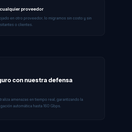
 cualquier proveedor
alojado en otro proveedor, lo migramos sin costo y sin
sitantes o clientes.
eguro con nuestra defensa
raliza amenazas en tiempo real, garantizando la
itigación automática hasta 160 Gbps.