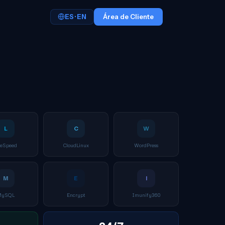
ES · EN
Área de Cliente
L
C
W
teSpeed
CloudLinux
WordPress
M
E
I
MySQL
Encrypt
Imunify360