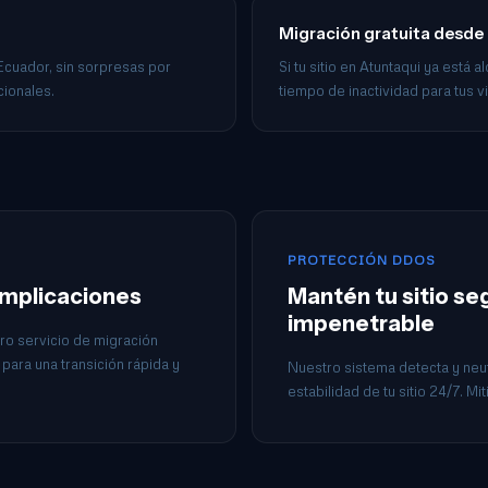
Migración gratuita desde
 Ecuador, sin sorpresas por
Si tu sitio en Atuntaqui ya está 
cionales.
tiempo de inactividad para tus vi
PROTECCIÓN DDOS
omplicaciones
Mantén tu sitio s
impenetrable
ro servicio de migración
para una transición rápida y
Nuestro sistema detecta y neut
estabilidad de tu sitio 24/7. M