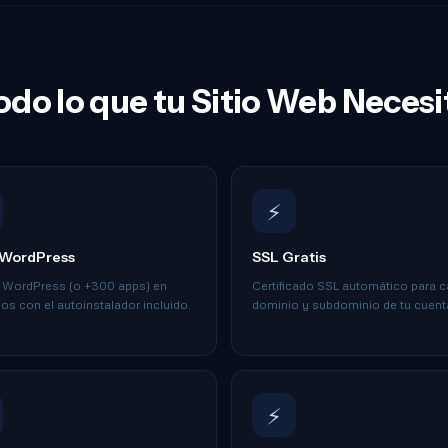
odo lo que tu Sitio Web Necesi
⚡
c WordPress
SSL Gratis
a WordPress (o +300 apps) en
Certificado SSL automático para 
s con el autoinstalador incluido.
dominio y subdominio de tu cuent
⚡