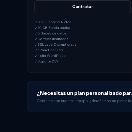
Contratar
8 GB Espacio NVMe
✓
40 GB Banda ancha
✓
5 Bases de datos
✓
Correos ilimitados
✓
SSL Let's Encrypt gratis
✓
cPanel incluido
✓
1-clic WordPress
✓
Soporte 24/7
✓
¿Necesitas un plan personalizado pa
Contacta con nuestro equipo y diseñamos un plan a la