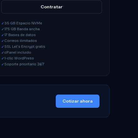
Contratar
35 GB Espacio NVMe
✓
175 GB Banda ancha
✓
17 Bases de datos
✓
Correos ilimitados
✓
SSL Let's Encrypt gratis
✓
cPanel incluido
✓
1-clic WordPress
✓
Soporte prioritario 24/7
✓
Cotizar ahora