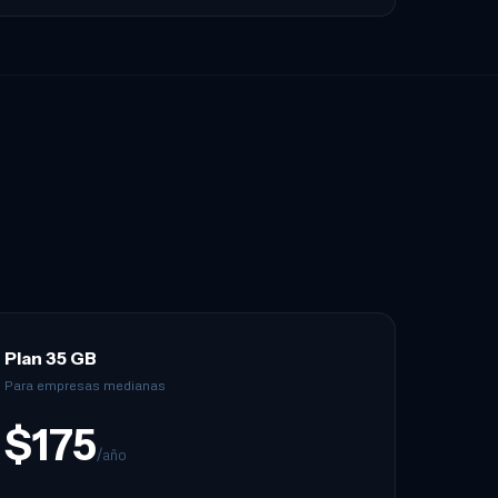
Plan 35 GB
Para empresas medianas
$175
/año