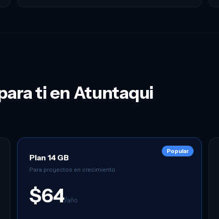
 para ti en Atuntaqui
Popular
Plan 14 GB
Para proyectos en crecimiento
$64
/año