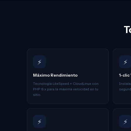
T
⚡
⚡
Máximo Rendimiento
1-cli
Tecnología LiteSpeed + CloudLinux con
Instal
PHP 8.x para la máxima velocidad en tu
segundo
sitio.
⚡
⚡