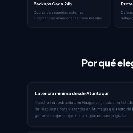
Backups Cada 24h
Prote
Copias de seguridad externas
Defens
automáticas almacenadas fuera del sitio.
mitiga
Por qué ele
Latencia mínima desde Atuntaqui
Nuestra infraestructura en Guayaquil y nodos en Estad
de respuesta para visitantes en Atuntaqui y el resto de
genérico alojado lejos de la región no puede igualar.