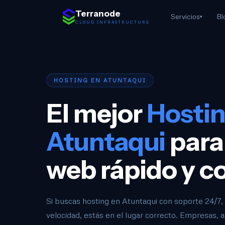
Saltar al contenido
Terranode
Servicios
Bl
▾
CLOUD INFRASTRUCTURE
HOSTING EN ATUNTAQUI
El mejor
Hostin
Atuntaqui
para 
web rápido y c
Si buscas hosting en Atuntaqui con soporte 24/7
velocidad, estás en el lugar correcto. Empresas, 