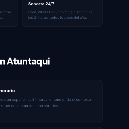
Soporte 24/7
correos
Chat, WhatsApp y ticketing disponibles
ad.
las 24 horas, todos los días del año.
en Atuntaqui
 horario
nde en español las 24 horas, entendiendo el contexto
rreras de idioma ni husos horarios.