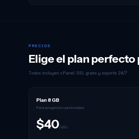
PRECIOS
Elige el plan perfecto
Todos incluyen cPanel, SSL gratis y soporte 24/7
Plan 8 GB
Para proyectos personales
$40
/año