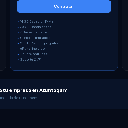
Contratar
14 GB Espacio NVMe
✓
70 GB Banda ancha
✓
7 Bases de datos
✓
Correos ilimitados
✓
SSL Let's Encrypt gratis
✓
cPanel incluido
✓
1-clic WordPress
✓
Soporte 24/7
✓
ra tu empresa en Atuntaqui?
 medida de tu negocio.