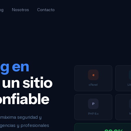
og
Nosotros
Contacto
g en
c
un sitio
cPanel
Li
onfiable
P
PHP 8.x
, máxima seguridad y
agencias y profesionales